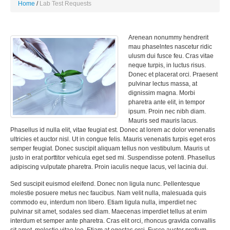
Home
Lab Test Requests
Arenean nonummy hendrerit
mau phaselntes nascetur ridic
ulusm dui fusce feu. Cras vitae
neque turpis, in luctus risus.
Donec et placerat orci. Praesent
pulvinar lectus massa, at
dignissim magna. Morbi
pharetra ante elit, in tempor
ipsum. Proin nec nibh diam.
Mauris sed mauris lacus.
Phasellus id nulla elit, vitae feugiat est. Donec at lorem ac dolor venenatis
ultricies et auctor nisl. Ut in congue felis. Mauris venenatis turpis eget eros
semper feugiat. Donec suscipit aliquam tellus non vestibulum. Mauris ut
justo in erat porttitor vehicula eget sed mi. Suspendisse potenti. Phasellus
adipiscing vulputate pharetra. Proin iaculis neque lacus, vel lacinia dui.
Sed suscipit euismod eleifend. Donec non ligula nunc. Pellentesque
molestie posuere metus nec faucibus. Nam velit nulla, malesuada quis
commodo eu, interdum non libero. Etiam ligula nulla, imperdiet nec
pulvinar sit amet, sodales sed diam. Maecenas imperdiet tellus at enim
interdum et semper ante pharetra. Cras elit orci, rhoncus gravida convallis