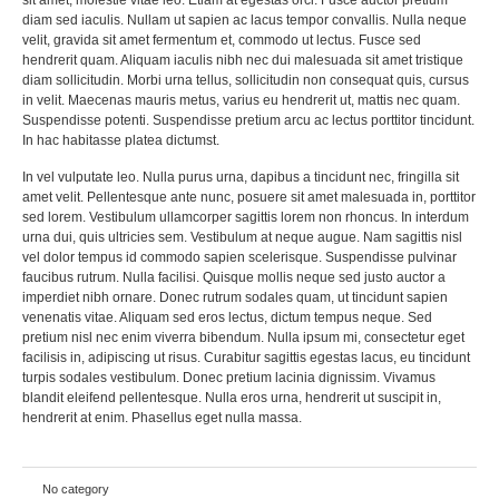
sit amet, molestie vitae leo. Etiam at egestas orci. Fusce auctor pretium
diam sed iaculis. Nullam ut sapien ac lacus tempor convallis. Nulla neque
velit, gravida sit amet fermentum et, commodo ut lectus. Fusce sed
hendrerit quam. Aliquam iaculis nibh nec dui malesuada sit amet tristique
diam sollicitudin. Morbi urna tellus, sollicitudin non consequat quis, cursus
in velit. Maecenas mauris metus, varius eu hendrerit ut, mattis nec quam.
Suspendisse potenti. Suspendisse pretium arcu ac lectus porttitor tincidunt.
In hac habitasse platea dictumst.
In vel vulputate leo. Nulla purus urna, dapibus a tincidunt nec, fringilla sit
amet velit. Pellentesque ante nunc, posuere sit amet malesuada in, porttitor
sed lorem. Vestibulum ullamcorper sagittis lorem non rhoncus. In interdum
urna dui, quis ultricies sem. Vestibulum at neque augue. Nam sagittis nisl
vel dolor tempus id commodo sapien scelerisque. Suspendisse pulvinar
faucibus rutrum. Nulla facilisi. Quisque mollis neque sed justo auctor a
imperdiet nibh ornare. Donec rutrum sodales quam, ut tincidunt sapien
venenatis vitae. Aliquam sed eros lectus, dictum tempus neque. Sed
pretium nisl nec enim viverra bibendum. Nulla ipsum mi, consectetur eget
facilisis in, adipiscing ut risus. Curabitur sagittis egestas lacus, eu tincidunt
turpis sodales vestibulum. Donec pretium lacinia dignissim. Vivamus
blandit eleifend pellentesque. Nulla eros urna, hendrerit ut suscipit in,
hendrerit at enim. Phasellus eget nulla massa.
No category